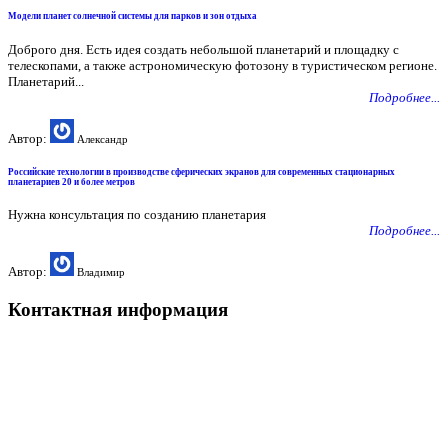
Модели планет солнечной системы для парков и зон отдыха
Доброго дня. Есть идея создать небольшой планетарий и площадку с
телескопами, а также астрономическую фотозону в туристическом регионе.
Планетарий...
Подробнее...
Автор:
Александр
Российские технологии в производстве сферических экранов для современных стационарных
планетариев 20 и более метров
Нужна консультация по созданию планетария
Подробнее...
Автор:
Владимир
Контактная информация
127273 Москва, ул. Березовая аллея д.5А
Компания на Яндекс.Карты
+7 (968) 917-15-50
solarislabpro@yandex.ru