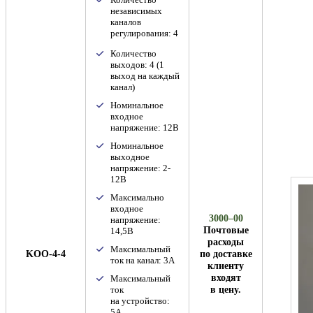
независимых
каналов
регулирования: 4
Количество
выходов: 4 (1
выход на каждый
канал)
Номинальное
входное
напряжение: 12В
Номинальное
выходное
напряжение: 2-
12В
Максимально
входное
3000–00
напряжение:
Почтовые
14,5В
расходы
Максимальный
KOO-4-4
по доставке
ток на канал: 3А
клиенту
входят
Максимальный
в цену.
ток
на устройство:
5А