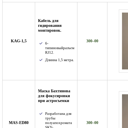
Кабель для
гидирования
монтировок.
KAG-1,5
300–00
6-
типиновыйразъем
RJ12.
Длинна 1,5 метра.
Маска Бахтинова
для фокусировки
при астросъемки
Разработана для
трубы
MAS-ED80
300–00
полуапохромата
SKY-