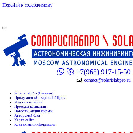
Перейти к содержимому
+7(968) 917-15-50
contact@solarislabpro.ru
SolarisLabPro (Главная)
Продукция «СоларисЛабПро»
Услуги компании
Проекты компании
Новости, акции фирмы
Авторский блог
Карта сайта
Контактная информация