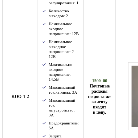
регулирования: 1
Количество
выходов: 2
Номинальное
входное
напряжение: 12В
Номинальное
выходное
напряжение: 2-
12В
Максимально
входное
напряжение:
14,5В
1500–00
Почтовые
Максимальный
расходы
ток на канал: 3А
KOO-1-2
по доставке
Максимальный
клиенту
ток
входят
на устройство:
в цену.
3А
Предохранитель:
5А
Защита