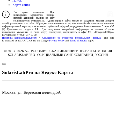
Поиск
Карта сайта
Изготовление сайта
Все права защищены. При
Веб-студия «Реклама-НО!»
цитировании материалов наличие
прямой активной ссылки на сайт
solarislabpro.ru обязательно. Администрация сайта может не разделять мнения авторов
статей, размещенных на сайте. Обращаем ваше внимание на то, что данный сайт носит исключительно
информационный характер и не является публичной офертой, определяемой положениями Статьи 437
(2) Гражданского кодекса РФ. Для получения подробной информации о стоимости/сроках
выполнения указанных на сайте услуг, пожалуйста, обращайтесь в офис МС «СоларисЛабПро»
по телефону: +7(968) 917-15-50.
Политика конфиденциальности
/
Соглашение об обработке персональных данных
. This site
is protected by reCAPTCHA and the Google
Privacy Policy
and
Terms of Service
apply.
© 2013–
2026
АСТРОНОМИЧЕСКАЯ ИНЖИНИРИНГОВАЯ КОМПАНИЯ
SOLARISLABPRO | ОФИЦИАЛЬНЫЙ САЙТ КОМПАНИИ, РОССИЯ
SolarisLabPro на Яедекс Карты
Москва, ул. Березовая аллея д.5А